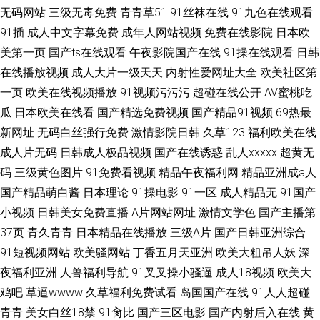
无码网站
三级无毒免费
青青草51
91丝袜在线
91九色在线观看
91插
成人中文字幕免费
成年人网站视频
免费在线影院
日本欧
美第一页
国产ts在线观看
午夜影院国产在线
91操在线观看
日韩
在线播放视频
成人大片一级天天
内射性爱网址大全
欧美社区第
一页
欧美在线视频播放
91视频污污污
超碰在线公开
AV蜜桃吃
瓜
日本欧美在线看
国产精选免费视频
国产精品91视频
69热最
新网址
无码白丝强行免费
激情影院日韩
久草123
福利欧美在线
成人片无码
日韩成人极品视频
国产在线诱惑
乱人xxxxx
超黄无
码
三级黄色图片
91免费看视频
精品午夜福利网
精品亚洲成a人
国产精品萌白酱
日本理论
91操电影
91一区
成人精品无
91国产
小视频
日韩美女免费直播
A片网站网址
激情文学色
国产主播第
37页
青久青青
日本精品在线播放
三级A片
国产日韩亚洲综合
91短视频网站
欧美骚网站
丁香五月天亚洲
欧美大粗吊人妖
深
夜福利亚洲
人兽福利导航
91叉叉操小骚逼
成人18视频
欧美大
鸡吧
草逼wwww
久草福利免费试看
岛国国产在线
91人人超碰
青青
美女白丝18禁
91肏比
国产三区电影
国产内射后入在线
黄