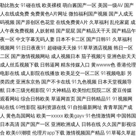
勒比熟女
91碰在线
欧美裸模
萌白酱国产一区
美国一级AV
国产
欧美 日本理论片网站 91久久极品影视 91熟女中文免费 国产黄色网址在线观
人在线成免费
免费黄色A片网址
微拍福利国产视频
国产人成无
码视频
国产原创区色花堂
在线免费黄A片
久草福利
乱伦家庭
成
看 久久88 色WWW亚洲国产 一区二区熟女欧美 91av最新国产在线 91黄在线
人午夜免费视频
人妖射精
国产屁屁
国产精品天干天
国产精品午
观看网 国产成人精品一区 九1免费网站 日韩欧yellow网 五月涩涩婷婷 97色
夜一区
中文字幕无码人妻
日本不卡二区
国产日韩91
久草福利
视频网
91日日夜夜91
超碰碰天天操
91草草酒店视频
韩日一区
色com 国产精品久久人妻 日韩金典免费av 五月婷婷淫 在线l精品99 91吴梦
二区
国产激情视频网站
成人视频日本
茄子视频污
亚洲色欲天天
成人丝瓜视频下载
日韩逼网
精东传媒入口
黄wwww色
香港伦理
梦无码一二三 丁香五月最新网址 精品国产福利 久久福利社视频 日韩a级视频
电影在线
成人影院在线播放
欧美足交一区二区
91视频电影
另
类四虎
亚洲东京热
国产不卡在线
91九色视频
日本天堂视频导
伊人ab 91草大妈 91视频在 国产探花片 人妻资源站97 91av福利资源在线 91
航
日本三级光棍影院
91大神精品
欧美怡红院院二区
爱豆传媒
观看网站
综合日韩欧美
草逼网首页
国产日韩精品91
91视频网
社区在线播放 92看看福利视频 久久伊人热 欧美黑白配 熟女wwwcn 性爱福
站在线
69性影院
福利资源在线
91自拍最新网址
青青草国产成
利 91涩涩蜜桃 97色色资源总站 黑丝诱惑AV 欧美人SSS在线 91韩国菜不能
人
黄色岛国网站
欧美一xxxxx
欧美gayv
91色情激情网
中国韩国
日本高清
国产国产一区
亚洲欧洲成人
日韩在线
久久国产影视综
大香蕉伊重 极品一线天图 日本美女网站AV 影音先锋内射片 1024三级 色97
合
欧美69潮喷
伦理片app下载
激情视频国产精品
91草莓久草超