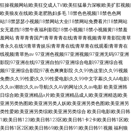
狂操视频网站|欧美狂交成人TV|欧美狂猛暴力深喉|欧美扩肛视频|
欧美狼友在线|欧美老肥熟妇多毛
18禁色色视频|18禁色色网
站|18禁瑟瑟小视频|18禁网站大全|18禁网站免费看片|18禁网站
女无遮挡|18禁午夜福利影院|18禁小视频|18禁小视频黄|18禁羞
羞网站
青草青青国产|青草青青在线|青草青视频|青草青影院|青草
青永久在线9|青草青娱乐|青草青在线|青草青在线观看|青草青在
线视频|青草热av
97亚洲色视频|97亚洲视频|97亚洲无码|97亚洲
影院|97亚洲在线|97亚洲自拍|97亚洲综合电影|97亚洲综合视
频|97亚洲综合影院|97夜色爽爽影院
久久99热这里|久久99视频
免费|久久99性爱|久久99性爱电影|久久99中文字幕|久久AA电影|
久久av潮吹|久久av导航|久久AV的网址|久久av电影
欧美亚洲韩
日综合|欧美亚洲精品x片|欧美亚洲精品成人|欧美亚洲精选|欧美
亚洲另类热图|欧美亚洲另类人妖|欧美亚洲另类色图|欧美亚洲另
类性爱|欧美亚洲另类综|欧美亚洲另类综合
欧美日电影|欧美日韩
1|欧美日韩123|欧美日韩123区|欧美日韩1卡2卡|欧美日韩1区|欧
美日韩1区2区|欧美日韩69|欧美日韩91|欧美日韩91视频
福利狼