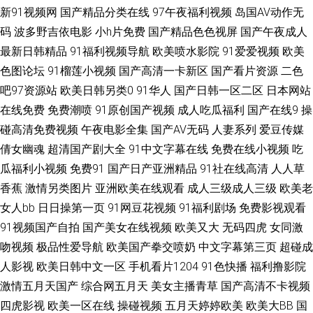
新91视频网
国产精品分类在线
97午夜福利视频
岛国AV动作无
去也AV 欧美口韩中文字目 伊人久久网站 91黑丝美女在线观看 AV资源导航大
码
波多野吉依电影
小h片免费
国产精品色色视屏
国产午夜成人
最新日韩精品
91福利视频导航
欧美喷水影院
91爱爱视频
欧美
全 免费三级成人网址 51精品在线 91美女内射网站 成人男女午夜影院 蜜臀性
色图论坛
91榴莲小视频
国产高清一卡新区
国产看片资源
二色
吧97资源站
欧美日韩另类0
91华人
国产日韩一区二区
日本网站
爱自拍 有码se 91极速视频 AV综合福利第一导航 影音先锋成人无码av 91在
在线免费
免费潮喷
91原创国产视频
成人吃瓜福利
国产在线9
操
线超碰大香蕉 高清自慰成人 欧美爱就色色综合网 深夜色情污网址 91茄子看
碰高清免费视频
午夜电影全集
国产AV无码
人妻系列
爱豆传媒
倩女幽魂
超清国产剧大全
91中文字幕在线
免费在线小视频
吃
片 av东方天堂 国产福利一期二期 五月天色天堂 91麻豆黄 福利偷拍导航 老
瓜福利小视频
免费91
国产日产亚洲精品
91社在线高清
人人草
香蕉
激情另类图片
亚洲欧美在线观看
成人三级成人三级
欧美老
司机福利亚洲 色播在线观看播放 91才热 91足交在线 蜜臀刺激网 先锋AV资
女人bb
日日操第一页
91网豆花视频
91福利剧场
免费影视观看
91视频国产自拍
国产美女在线视频
欧美又大
无码四虎
女同激
源色 91视频在线观看大全 久久二区福利 午夜福利国产一区 1024伦理片 99
吻视频
极品性爱导航
欧美国产拳交喷奶
中文字幕第三页
超碰成
人影视
欧美日韩中文一区
手机看片1204
91色快播
福利撸影院
热亚洲福利 久久最新视频国 婷婷在线亚洲国产视频 91豆花成人社区在线 av
激情五月天国产
综合网五月天
美女主播青草
国产高清不卡视频
东方在线观看 久久91视频宅宅 色久秀秀在线观看视频 91久久婷婷国 东京热
四虎影视
欧美一区在线
操碰视频
五月天婷婷欧美
欧美大BB
国