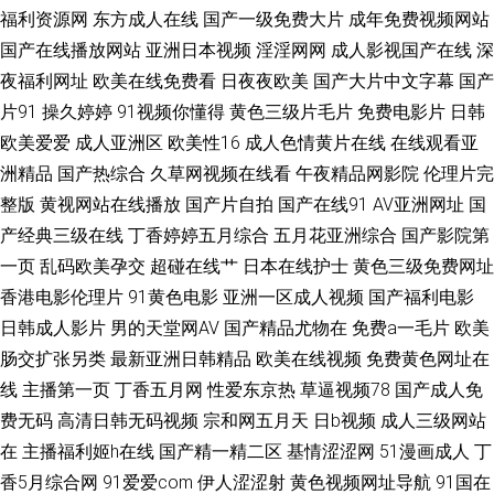
福利资源网
东方成人在线
国产一级免费大片
成年免费视频网站
美一二区啪啪 香蕉伊人亚洲 91麻豆网址视频 国产性在线 亚洲男人天堂网
国产在线播放网站
亚洲日本视频
淫淫网网
成人影视国产在线
深
夜福利网址
欧美在线免费看
日夜夜欧美
国产大片中文字幕
国产
205 91美女视频在线播放 第一福利视频导航 久久嫩草视频 人妻人人爱操AV
片91
操久婷婷
91视频你懂得
黄色三级片毛片
免费电影片
日韩
欧美爱爱
成人亚洲区
欧美性16
成人色情黄片在线
在线观看亚
91大神最新地址 avtt五月丁香 色色精品一区二区 福利网址在线 日韩精品黄
洲精品
国产热综合
久草网视频在线看
午夜精品网影院
伦理片完
整版
黄视网站在线播放
国产片自拍
国产在线91
AV亚洲网址
国
色网址 91一起c 久久网中文一区 久久精品久久国产 久久激情网站 91次元黄
产经典三级在线
丁香婷婷五月综合
五月花亚洲综合
国产影院第
色pc 国产拍自品精 日韩无码免费网站 有码中文字字母 91视频草逼 国产av丝
一页
乱码欧美孕交
超碰在线艹
日本在线护士
黄色三级免费网址
香港电影伦理片
91黄色电影
亚洲一区成人视频
国产福利电影
袜 欧美久久频道 一本道av福利社 黄色仓库91 天堂色情网 91视频免费观看
日韩成人影片
男的天堂网AV
国产精品尤物在
免费a一毛片
欧美
肠交扩张另类
最新亚洲日韩精品
欧美在线视频
免费黄色网址在
免费成人在线网 91AV福利精品 91综合探花 久肏日韩 有码视频网址 91色女
线
主播第一页
丁香五月网
性爱东京热
草逼视频78
国产成人免
费无码
高清日韩无码视频
宗和网五月天
日b视频
成人三级网站
导航 国产av福利网 亚洲东方AV在线 91青青草视频在线观看 久久肏屄视频收
在
主播福利姬h在线
国产精一精二区
基情涩涩网
51漫画成人
丁
看 五月天av资源男人网 91看片婬黄大片在看 久久91视频 香蕉视频黄车震
香5月综合网
91爱爱com
伊人涩涩射
黄色视频网址导航
91国在