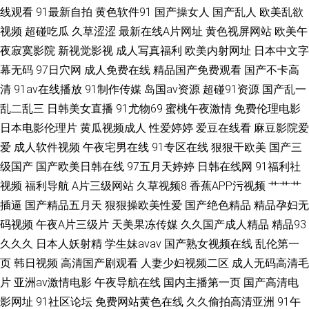
线观看
91最新自拍
黄色软件91
国产操女人
国产乱人
欧美乱欲
91天堂五月 黄色仓库资源在线观看 深夜福利视视频 ts性爱视频 国产自怕AV
视频
超碰吃瓜
久草涩涩
最新在线A片网址
黄色视屏网站
欧美午
夜寂寞影院
新视觉影视
成人写真福利
欧美内射网址
日本中文字
网址 色综合一本道 av成人免费观看看 精品无码一二 日韩污久久一区
幕无码
97日穴网
成人免费在线
精品国产免费观看
国产不卡高
清
91av在线播放
91制作传媒
岛国av资源
超碰91资源
国产乱一
91TVcom豆奶 福利破解91 瑟瑟www 91国产丝袜在线观看 国产精品婷婷精
乱二乱三
日韩美女直播
91尤物69
蜜桃午夜激情
免费伦理电影
日本电影伦理片
黄瓜视频成人
性爱婷婷
爱豆在线看
麻豆影院爱
品 宅福利蜜桃社无圣光网 肏屄视频在线高清播放 人妻精品久久 在线日韩中
爱
成人软件视频
午夜宅男在线
91专区在线
狠狠干欧美
国产三
文 欧美国产欧美亚洲国产 91豆花久久 91超碰天堂
级国产
国产欧美日韩在线
97五月天婷婷
日韩在线网
91福利社
视频
福利导航
A片三级网站
久草视频8
香蕉APP污视频
艹艹艹
插逼
国产精品五月天
狠狠操欧美性爱
国产绝色精品
精品孕妇无
码视频
午夜A片三级片
天美果冻传媒
久久国产成人精品
精品93
久久久
日本人妖射精
学生妹avav
国产熟女视频在线
乱伦第一
页
韩日视频
高清国产剧观看
人妻少妇视频二区
成人无码高清毛
片
亚洲av激情电影
午夜导航在线
国内主播第一页
国产高清电
影网址
91社区论坛
免费网站黄色在线
久久偷拍高清亚洲
91午