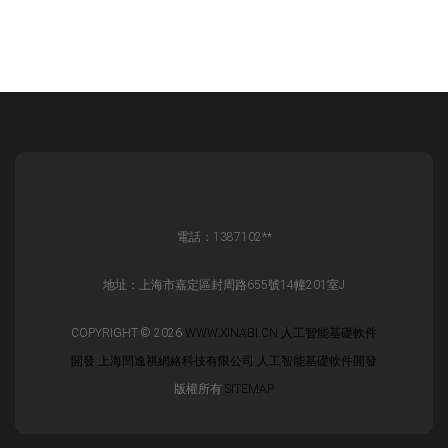
電話：1387102**
地址：上海市嘉定區封周路655號14幢201室J
COPYRIGHT © 2026
WWW.XINABI.CN
人工智能基礎軟件
開發
上海閆逸祺網絡科技有限公司
人工智能基礎軟件開發
版權所有
SITEMAP