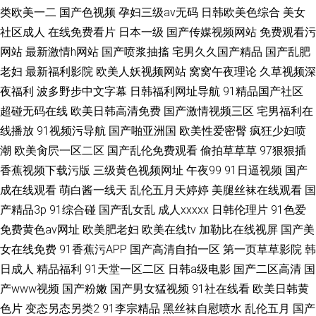
类欧美一二
国产色视频
孕妇三级av无码
日韩欧美色综合
美女
社区成人
在线免费看片
日本一级
国产传媒视频网站
免费观看污
网站
最新激情h网站
国产喷浆抽搐
宅男久久国产精品
国产乱肥
老妇
最新福利影院
欧美人妖视频网站
窝窝午夜理论
久草视频深
夜福利
波多野步中文字幕
日韩福利网址导航
91精品国产社区
超碰无码在线
欧美日韩高清免费
国产激情视频三区
宅男福利在
线播放
91视频污导航
国产啪亚洲国
欧美性爱密臀
疯狂少妇喷
潮
欧美肏屄一区二区
国产乱伦免费观看
偷拍草草草
97狠狠插
香蕉视频下载污版
三级黄色视频网址
午夜99
91日逼视频
国产
成在线观看
萌白酱一线天
乱伦五月天婷婷
美腿丝袜在线观看
国
产精品3p
91综合碰
国产乱女乱
成人xxxxx
日韩伦理片
91色爱
免费黄色av网址
欧美肥老妇
欧美在线tv
加勒比在线视屏
国产美
女在线免费
91香蕉污APP
国产高清自拍一区
第一页草草影院
韩
日成人
精品福利
91天堂一区二区
日韩a级电影
国产二区高清
国
产www视频
国产粉嫩
国产男女猛视频
91社在线看
欧美日韩黄
色片
变态另态另类2
91李宗精品
黑丝袜自慰喷水
乱伦五月
国产