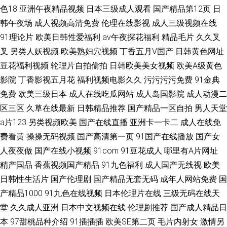
色18
亚洲午夜精品视频
日本三级成人观看
国产精品第12页
日
韩午夜场
成人视频高清免费
伦理在线影视
成人三级视频在线
91理论片
欧美日韩性爱福利
av午夜探花福利
精品毛片
久久叉
叉
另类人妖视频
欧美熟妇穴视频
丁香五月V国产
日韩黄色网址
豆花福利视频
轮理片自拍偷拍
日韩欧美美女视频
欧美A级黄色
影院
丁香影视五月花
福利视频电影久久
污污污污免费
91金典
免费
欧美三级日本
成人在线吃瓜网站
成人岛国影院
成人动漫二
区三区
久草在线最新
日韩精品推荐
国产精品一区自拍
男人天堂
a片123
另类视频欧美
国产在线直播
亚洲卡一卡二
成人在线免
费看黄
操操无码视频
国产高清第一页
91国产在线播放
国产女
人夜夜做
国产在线小视频
91com
91豆花成人
哪里有A片网址
精产国品
香蕉视频国产精品
91九色福利
成人国产无线视
欧美
日韩性生活片
国产伦理剧
国产精品无套无码
成年人网站免费
国
产精品1000
91九色在线视频
日本伦理片在线
三级无码在线天
堂
久久成人亚洲
日本中文视频在线
伦理剧推荐
国产成人精品日
本
97甜桃品种介绍
91插插插
欧美SE第二页
毛片内射女
激情另