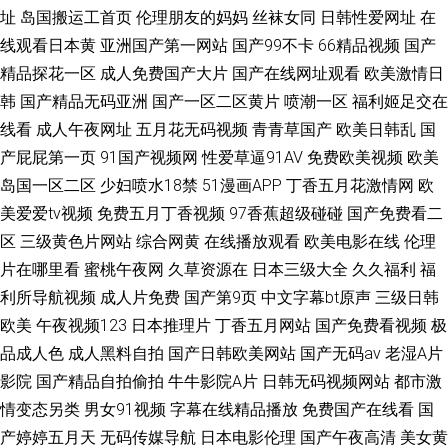
址
岛国搬运工首页
伦理朋友的妈妈
丝袜女同
日韩性爱网址
在
线观看日本黄
亚洲国产第一网站
国产99不卡
66精品视频
国产
精品探花一区
成人免费国产大片
国产在线网址观看
欧美激情日
韩
国产精品无码亚洲
国产一区二区黄片
喷潮一区
福利姬足交在
线看
成人午夜网址
五月花无码视频
青青草国产
欧美日韩乱
国
产屁屁第一页
91国产视频网
性爱草逼91AV
免费欧美视频
欧美
岛国一区二区
少妇喷水18禁
51漫画APP
丁香五月花激情网
欧
美爱爱tv视频
免费五月丁香视频
97香蕉超级碰碰
国产免费看二
区
三级黄色片网站
综合网黄
在线播放观看
欧美电影在线
伦理
片在哪里看
蜜桃午夜网
久草资源在
日本三级大全
久久福利
福
利所导航视频
成人片免费
国产第9页
中文字幕bt原声
三级日韩
欧美
午夜视频123
日本推理片
丁香五月网站
国产免费看视频
极
品成人色
成人黑料自拍
国产日韩欧美网站
国产无码av
老湿A片
影院
国产精品自拍偷拍
牛牛影院A片
日韩无码视频网站
都市激
情变态另类
男女91视频
字幕在线精品播放
免费国产在线看
国
产婷婷五月天
无码传媒导航
日本电影伦理
国产午夜高清
美女黄