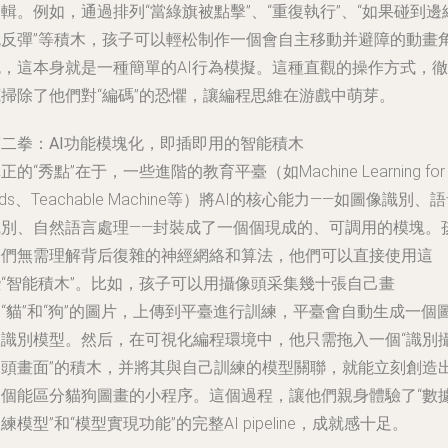
輯。例如，通過排列“當綠旗被點擊”、“重復執行”、“如果碰到邊
就反彈”等積木，孩子可以輕松制作一個會自主移動并避障的動畫
色，這本身就是一種簡單的AI行為模擬。這種直觀的操作方式，徹
底掃除了他們對“編碼”的恐懼，讓編程思維在游戲中萌芽。
第二拳：AI功能模塊化，即插即用的智能積木
正的“秀點”在于，一些進階的教育平臺（如Machine Learning for
ids、Teachable Machine等）將AI的核心能力——如圖像識別、
識別、自然語言處理——封裝成了一個個現成的、可調用的模塊。
子們無需理解背后復雜的神經網絡和算法，他們可以直接使用這
些“智能積木”。比如，孩子可以用攝像頭采集幾十張自己畫
“貓”和“狗”的圖片，上傳到平臺進行訓練，平臺會自動生成一個
像識別模型。然后，在可視化編程環境中，他只需拖入一個“識別
像頭畫面”的積木，并將其與自己訓練的模型關聯，就能立刻創造
一個能區分貓狗圖畫的小程序。這個過程，讓他們親身體驗了“數
練模型”和“模型實現功能”的完整AI pipeline，成就感十足。