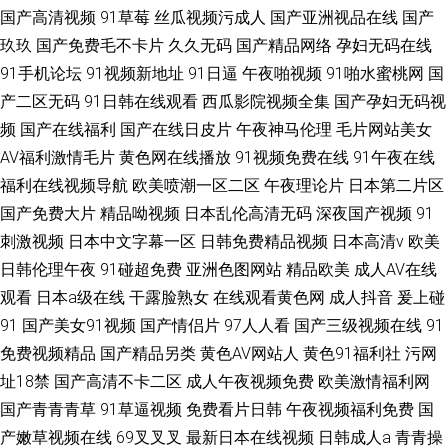
国产高清视频
91草莓
丝瓜视频污成人
国产亚洲视品在线
国产
玖玖
国产免费毛不卡片
久久无码
国产精品网络
孕妇无码在线
91手机论坛
91视频新地址
91日逼
午夜啪视频
91啪水蜜桃网
国
产二区无码
91日韩在线观看
西瓜影院视频全集
国产孕妇无码视
频
国产在线福利
国产在线日皮片
午夜神马伦理
毛片网站美女
AV福利激情毛片
黄色网在线播放
91视频免费在线
91午夜在线
福利在线视频导航
欧美喷潮一区二区
午夜理论片
日本第二片区
国产免费大片
精品呦视频
日本乱伦高清无码
深夜国产视频
91
刺激视频
日本中文字幕一区
日韩免费精品视频
日本高清v
欧美
日韩伦理午夜
91碰超免费
亚洲色图网站
精品欧美
成人AV在线
观看
日本a级在线
干露脸熟女
在线观看黄色网
成人抖音
爰上碰
91
国产美女91视频
国产情侣片
97人人看
国产三级视频在线
91
免费视频精品
国产精品另类
黄色AV网站人
黄色91福利社
污网
址18禁
国产高清不卡二区
成人午夜视频免费
欧美激情福利网
国产青青青草
91草逼视频
免费看片日韩
午夜视频福利免费
国
产嫩草视频在线
69叉叉叉
最新日本在线视频
日韩成人a
青青操