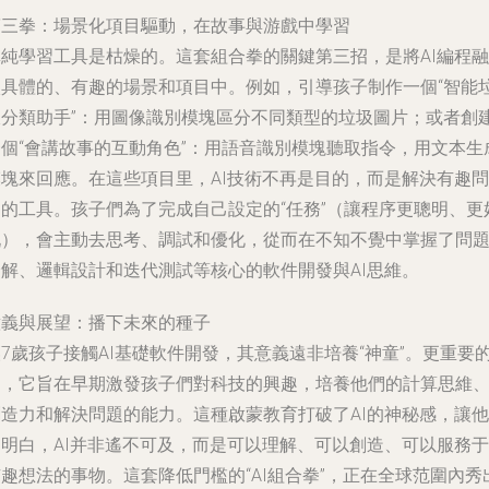
第三拳：場景化項目驅動，在故事與游戲中學習
單純學習工具是枯燥的。這套組合拳的關鍵第三招，是將AI編程融
入具體的、有趣的場景和項目中。例如，引導孩子制作一個“智能
圾分類助手”：用圖像識別模塊區分不同類型的垃圾圖片；或者創
一個“會講故事的互動角色”：用語音識別模塊聽取指令，用文本生
模塊來回應。在這些項目里，AI技術不再是目的，而是解決有趣問
題的工具。孩子們為了完成自己設定的“任務”（讓程序更聰明、更
玩），會主動去思考、調試和優化，從而在不知不覺中掌握了問
分解、邏輯設計和迭代測試等核心的軟件開發與AI思維。
意義與展望：播下未來的種子
7歲孩子接觸AI基礎軟件開發，其意義遠非培養“神童”。更重要
是，它旨在早期激發孩子們對科技的興趣，培養他們的計算思維
創造力和解決問題的能力。這種啟蒙教育打破了AI的神秘感，讓他
們明白，AI并非遙不可及，而是可以理解、可以創造、可以服務于
趣想法的事物。這套降低門檻的“AI組合拳”，正在全球范圍內秀