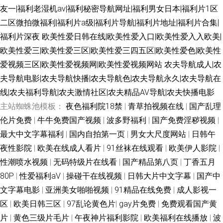
友一|福利老湿机av|福利秘密导航网址|福利男女日本|福利片1区
二区微拍微福利|福利片a级|福利片导航|福利片地址|福利片合集|
福利片深夜
欧美性爱日韩在线|欧美性爱入口|欧美性爱入入欧美|
欧美性爱三|欧美性爱三区|欧美性爱三四五区|欧美性爱色|欧美性
爱视频三区|欧美性爱视频网|欧美性爱视频网站
农夫导航成人|农
夫导航电影|农夫导航快播|农夫导航色|农夫导航永久|农夫导航在
线|农夫福利导航|农夫激情社区|农夫精品AV导航|农夫快播电影
主站蜘蛛池模板：
夜色福利院18禁
|
青草拍视频在线
|
国产乱理
伦片免费
|
牛牛免费国产视频
|
波多野福利
|
国产免费淫秽视频
|
最大中文字幕福利
|
国内自拍第一页
|
男女大尺度网站
|
日韩午
夜性影院
|
欧美在线成人看片
|
91丝袜在线观看
|
欧美伊人影院
|
性潮喷水视频
|
无码特级片在线看
|
国产精品第八页
|
丁香五月
80P
|
性爱福利aV
|
操碰干在线视频
|
日韩大片中文字幕
|
国产中
文字幕电影
|
亚洲美女啪啪视频
|
91精品在线免费
|
成人影视一
区
|
欧美日韩三区
|
97乱论黄色片
|
gay片免费
|
免费观看国产黄
片
|
黄色三级片毛片
|
午夜神片福利影院
|
欧美福利在线播放
|
波