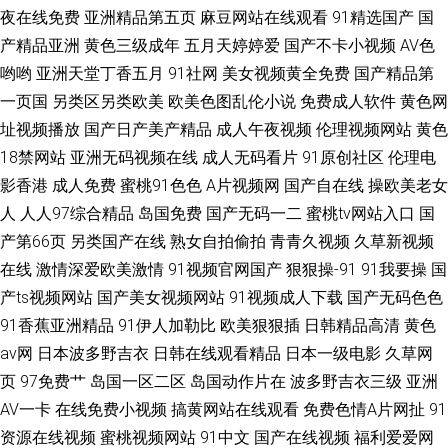
夜在线免费
亚洲精品第五页
麻豆网站在线观看
91精选国产
国
产精品亚洲
黄色三级成年
五月天婷婷爱
国产不卡小视频
AV色
哟哟
亚洲天堂丁香五月
91社网
美女视频黄全免费
国产精品第
一页国
另类区另类欧美
欧美色图乱伦小说
免费成人软件
黄色网
址视频播放
国产日产美产精品
成人午夜视频
伦理视频网站
黄色
18禁网站
亚洲无码视频在线
成人无码看片
91原创社区
伦理电
影香港
成人免费
蜜桃91色色
A片视频网
国产自在线
操欧美老女
人
人人97综合精品
岛国免费
国产无码一二
蜜桃tv网站入口
国
产第66页
另类国产在线
熟女自拍偷拍
青青久视频
久草新视频
在线
激情深爱欧美激情
91视频官网国产
狠狠操-91
91我要操
国
产ts视频网站
国产美女视频网站
91视频成人下载
国产无码色色
91香蕉亚洲精品
91伊人加勒比
欧美狠狠插
日韩精品高清
黄色
av网
日本波多野吉衣
日韩在线观看精品
日本一级电影
久草网
页
97免费艹
岛国一区二区
岛国动作片在
波多野吉衣三级
亚洲
AV一卡
在线免费小视频
搞黄网站在线观看
免费色情A片网扯
91
资源在线视频
蜜桃视频网站
91中文
国产在线视频
福利爱爱网