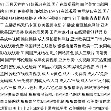
91
五月天婷婷
91短视频在线
国产在线观看的
白丝美女自慰网
站
91福利免费视频
加勒比91AV
91在线观看
黄网站av在线
国产
视频
狠狠擼狠狠擼
91桃色小视频
91激情
91干啪啪
青青操青青
干
主播诱惑无码专区
欧美视频电影
91播放
麻豆桃色网站
亚洲
欧美国产另类
欧美伦理另类
国产刺激对白
在线观看91精品
欧
美成年视频
操碰操揉
成人微拍福利导航
亚洲欧美国产日韩
成年
在线观看免费
岛国精品在线播放
狠狠撸第四色
欧美一页
女同电
影在线观看
91网国产尤物在
毛片网站黄色
狼人三级片
高清男
同
国产日韩伦理淫
成年免费视频
亚洲欧美中文视频
东京热亚洲
色图
蜜桃成人超碰网
91精品小视频
久草福利免费视影
五月天
堂网
操碰在线观看视频
成人av黄色|成人av免费看|成人AV免费
无码|成人AV免费在线|成人AV入口|成人AV三级|成人AV三级片|成
人AV三极|成人av色片|成人AV色色网
狠狠撸综合|狠狠撸综合网|
狠狠撸最新地址|狠狠撸最新网址|狠狠噜色网站|狠狠噜网站|狠狠
噜直播网站|狠狠鲁的网站|狠狠鲁电影|狠狠鲁快播
欧美剧情在线
观看|欧美卡1卡2卡3|欧美卡通在线另类|欧美蝌蚪乱伦自拍|欧美