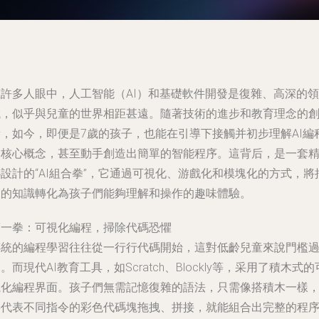
在許多人眼中，人工智能（AI）和基礎軟件開發是復雜、高深的領
域，似乎與兒童的世界相距甚遠。隨著技術的進步和教育理念的
新，如今，即便是7歲的孩子，也能在引導下接觸并初步理解AI編
的核心概念，甚至動手創造出簡單的智能程序。這背后，是一套
設計的“AI組合拳”，它通過可視化、游戲化和模塊化的方式，將
象的知識轉化為孩子們能夠理解和操作的趣味體驗。
第一拳：可視化編程，掃除代碼恐懼
傳統的編程學習往往從一行行代碼開始，這對低齡兒童來說門檻
。而現代AI教育工具，如Scratch、Blockly等，采用了積木式的
視化編程界面。孩子們無需記憶復雜的語法，只需像搭積木一樣
將代表不同指令的彩色代碼塊拖拽、拼接，就能組合出完整的程