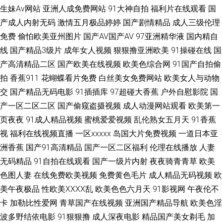
生妹Av网站
亚洲人成免费网站
91大神自拍
福利片在线观看
国
91aV福利电影 国产日韩亚洲另类 黄色APP瑟瑟 日韩免费a 性爱欧美锋 尤物
产成人内射无码
激情五月极品婷婷
国产剧情精品
成人三级伦理
免费
偷怕欧美亚州图片
国产AV国产AV
97亚洲精华液
国内精自
爽爽片 97国产精品一区二区 东方a青青在线 欧美日韩国产骚熟 日韩AV一 影
线
国产精品3级片
成年女人视频
狠狠撸亚洲欧美
91操碰在线
国
音先锋AV在线资源 91在线视频播放 超碰99人妻 欧美福利网站 婷婷五月深深
产高清精品二区
国产欧美在线视频
欧美色综合网
91国产自拍偷
拍
香蕉911
花蝴蝶看片免费
白丝美女免费网站
欧美女人与动物
爱 91无码无禁动漫 成人综合婷婷国产精品 老女18p 亚洲操B视频 一本无码
交
国产精品无码电影
91插插库
97超碰大香蕉
户外自慰影院
国
产一区二区二区
国产偷窥盗摄视频
成人动漫网站观看
欧美第一
免费 91热爆国产人妖伪娘 91素人约啪系列 东方四虎影 欧人妻色图 日韩欧美
页夜夜
91成人精品视频
蜜桃爱爱视频
乱伦熟女五月天
91香蕉
视
福利在线视频直播
一区xxxxx
岛国大片免费视频
一道日本亚
黄污久 色天堂污 视频国产91 91色国产经典 成人福利在线视频观看 欧亚A片
洲香蕉
国产91高清精品
国产一区二区福利
伦理在线播放
人妻
无码精品
91自拍在线观看
国产一级片内射
夜夜骑青青草
欧美
午夜福利九洲 91后入极品JK衣空 91午夜影院 国产成人宗合 久久国产精品黄
色图人妻
在线免费欧美视频
免费黄色毛片
成人精品无码视频
欧
毛片 日韩国产在线精品 午夜剧场福利姬 91ncom男春 www91视频大全 国产
美午夜极品
性欧美ⅩⅩⅩⅩ乱
欧美色色六月天
91影视网
午夜伦不
卡
加勒比性爱网
青草国产在线视频
亚洲国产精品导航
欧美色淫
精品久久无人区 欧美亚洲麻豆 日韩精品色综合 五月天激情深爱网 伊人影院
波多野结依电影
91狠狠撸
成人深夜电影
精品国产美女剃毛
加