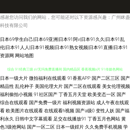
感谢您访问我们的网站，您可能还对以下资源感兴趣：广州眯盏
科技有限公司
日本69学生白己|日本69亚洲|日本91阿v|日本91久久|日本91乱
伦|日本91人人|日本91视频|日本91熟女视频|日本91直播|日本91
资源网
网站地图
日本一级大片
微拍福利在线观看
91香蕉APP
国产二区三区
国产
午夜福利影院无码 91网站8848院 久操网影片 欧美精品久久 色色五月天亚洲
精品性
乱伦种子
美国伦理大片
国产二区在线观看
美女伦理视频
综合 91经典三级 aV无玛免费直播间 国内精品区 香蕉视频a片 91传媒色网站
福利偷拍小视频
91社区国产
丁香五月天堂
欧美变态一区
国产
综合在线观看
国产免费一级片
福利视频资源站
成人午夜在线观
91在线视频精品 日韩久久一区二区蜜桃 91TV国产成人福利 91社区视频在线
看
欧美图片在线观看
在线观看h视频
国产a级0
变性人妖
国产福
利永久
日韩中文字幕观看
足交在线播放91
丁香五月色网站
黄
观看 超碰在线最97 美女91小视频 一区二区欧美性爱我 91蜜桃破解版 国产
色3级抢网站
国产一区二区
日本一级婬片
久久免费手机视频
学