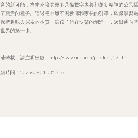
教育的新可能，為未來培養更多具備數字素養和創新精神的公民
下了寶貴的種子。這過程中離不開教師和家長的引導，確保學習
程保持趣味與探索的本質，讓孩子們在快樂的創造中，邁出通向
能世界的第一步。
若轉載，請注明出處：http://www.xinabi.cn/product/22.html
新時間：2026-08-04 08:27:57