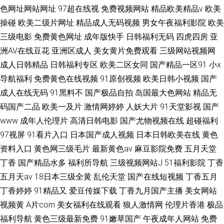
色网址网站网址
97超在线视
免费视频网站
精品欧美精品v
欧美
操碰
欧美二级片网址
精品成人无码视频
男女午夜福利影院
欧美
三级电影
免费黄色网址
成年版快手
日韩福利无码
四虎四房
亚
洲AV在线豆花
亚洲区成人
美女黄片免费观看
三级网站视频网
成人日韩精品
日韩福利专区
欧美二区女同
国产精品一区91
小x
导航福利
免费黄色在线视频
91原创视频
欧美日韩小视频
国产
成人在线无码
91黑料不
国产极品自拍
岛国最大色网站
精品无
码国产二品
欧美一及片
激情网婷婷
人妖大片
91天堂影视
国产
www
成年人伦理片
高清日韩电影
国产尤物视频在线
超碰福利
97视屏
91看片入口
日本国产成人视频
日本日韩欧美在线
黄色
资料入口
黄色网三级毛片
最新黄色av
麻豆影院免费
五月天堂
丁香
国产精品水多
福利所导航
三级视频网站J
51福利影院
丁香
五月天av
18日本三级全黄
乱伦天堂
国产在线短视频
丁香五月
丁香婷婷
91精品又
爱豆传媒下载
丁香九月国产主播
美女网站
视频黄
A片com
美女福利在线观看
狼人激情网
伦理片香港
极品
福利导航
黄色三级最新免费
91嫩草国产
午夜成年人网站
免费