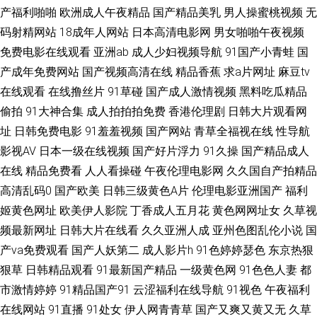
产福利啪啪
欧洲成人午夜精品
国产精品美乳
男人操蜜桃视频
无
av女优天堂 青草大香蕉 影音先锋亚洲f区 成人网在线免费观看 日韩精品第一
码射精网站
18成年人网站
日本高清电影网
男女啪啪午夜视频
免费电影在线观看
亚洲ab
成人少妇视频导航
91国产小青蛙
国
页 91免费站 国产精品久久绿色 青青草原伊人网在线 亚洲不卡无码影院 91官
产成年免费网站
国产视频高清在线
精品香蕉
求a片网址
麻豆tv
在线观看
在线撸丝片
91草碰
国产成人激情视频
黑料吃瓜精品
方网页入口在线观看 www超碰91 欧卅综合视频 亚洲黄网在线 91永久免费网
偷拍
91大神合集
成人拍拍拍免费
香港伦理剧
日韩大片观看网
页视频入口 精品日韩人妻 欧美精品网站 日韩性网站 91官页网 91婬黄看片
址
日韩免费电影
91羞羞视频
国产网站
青草全福视在线
性导航
影视AV
日本一级在线视频
国产好片浮力
91久操
国产精品成人
成人尤物在线 日本淫网综合 91人妻人妻 国产一区二哥 日韩精品N区 伊人伊
在线
精品免费看
人人看操碰
午夜伦理电影网
久久国自产拍精品
高清乱码0
国产欧美
日韩三级黄色A片
伦理电影亚洲国产
福利
蕉 91视频污www 丁香七月婷婷成人 涩涩资源网 91色猫 国产精品免费99 午
姬黄色网址
欧美伊人影院
丁香成人五月花
黄色网网址女
久草视
频最新网址
日韩大片在线看
久久亚洲人成
亚州色图乱伦小说
国
夜剧场成人电影 91资源在线免费视频 精品动漫一二区 色色剧场 91n网站免
产va免费观看
国产人妖第二
成人影片h
91色婷婷瑟色
东京热狠
狠草
日韩精品观看
91最新国产精品
一级黄色网
91色色人妻
都
费进入社 成人午夜在线 韩国色淫网 欧美精品麻豆久久 影音先锋电影日韩91
市激情婷婷
91精品国产91
云涩福利在线导航
91视色
午夜福利
东京热亚洲免费精品 久久中文 婷婷激情操逼网 91人人超碰欧美 后入巨乳 欧
在线网站
91直播
91处女
伊人网青青草
国产又爽又黄又无
久草