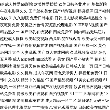
碰
成人性爱aa影院
欧美性爱插插
欧美日韩色黄片
91草莓影院
干 91传媒真人视频 www欧日美韩 九1免费网站 美欧国伦理片14 少妇人妻一
午夜电影网久久
国产丝袜美女
国产精彩视频
操碰视屏
国产福利
在线
91久久影院
免费日韩电影
日韩成人影视
欧美精品性交
午
二三区 老熟女视频一区二区三 探花导航 51视频 91丝瓜视频在线播放 韩国
夜宅男免费
另类亚洲色情
家庭乱伦理电影
91草B草B视频
国产
精品熟女一
国产巨乳在线观看
四虎免费91
国内精品无码短片
AA毛片 美女搞黄免费91 日韩东京热99 91超碰人人狠狠操 91在线精品视频
超碰成人操操
欧美猛交视频
西瓜影院在线观看
欧美做受日韩
国
导航 福利看片 久久人妻 日韩欧美午夜场 在线观看成人 91免得网址 美女免
产在线一
国产原创视频在线
国产视频高清
国产丝袜一区
黄色
av网址大全
人妻乱视
国产成人在线网站
久草视频资源站
综合
费视频国产 日美人兽视频 91次元免费视频 东方四虎私人影院 日韩国产在线
五月香
成人app在线
四虎试看
91男女
国产男小鲜肉同
福利影
院网站
激情五月天色色
欧美极品电影
日韩成人第一页
国产日韩
精品 91九色porn蝌科 豆花黑料看片跳转 男人手机ab天堂 一本道成人AV 91
欧美电影
久久机热
成人午夜网
黄色天堂男人
操视频免费91
日
韩中文在线
精品中的精品
97国产精品视频
91美女在线视频
51
网站做爱 国产欧美线熟精 玖玖资中文字幕视频 探花AV在线网站 亚洲色图在
欧美
一区精品麻豆经典
国产在线观看资源
波多野洁衣视频
污网
线播放 AV五月花男人天堂 人妖网站 婷婷五月激情五月一本 91V观看视频
站免费看
特级欧美在线观看
自拍视频91
91艹艹
久草网在线
18
福利影院
老司机蜜桃在线
成人精品一区二区
韩日爆乳无码三级
92AV视频 国产日本精品久久 欧美亚洲变态视 性欧美第三页 91成人1网韶 俺
欧美伦理电影网站
艹艹操操
AV黄色观看网站
日韩欧美在线国产